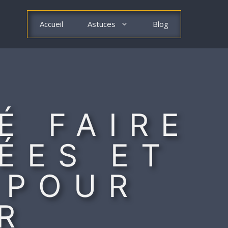
Accueil
Astuces
Blog
É FAIRE
DÉES ET
 POUR
R