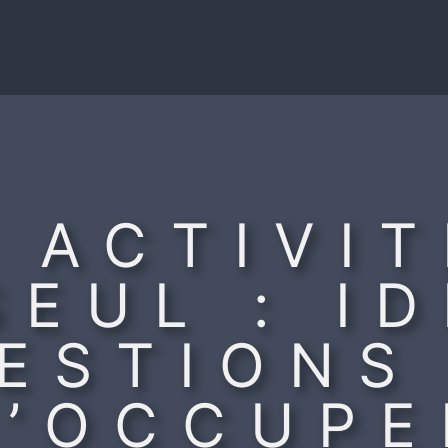
 ACTIVIT
EUL : I
ESTIONS
S’OCCUPE