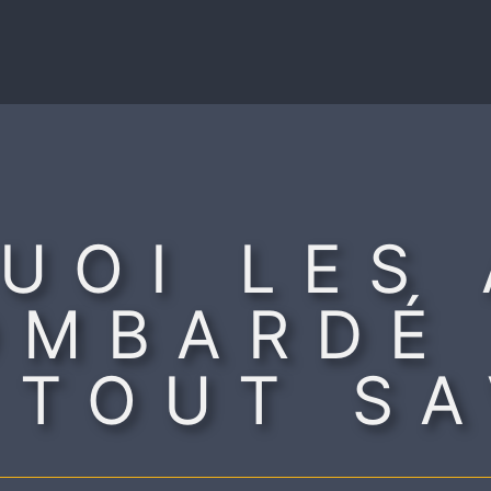
UOI LES 
OMBARDÉ 
 TOUT S