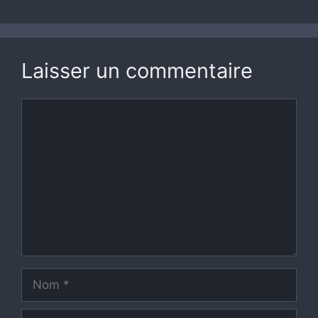
Laisser un commentaire
Commentaire
Nom
E-