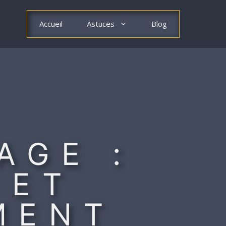
Accueil
Astuces
Blog
T
AGE :
 ET
MENT