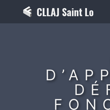
Aller
CLLAJ Saint Lo
au
contenu
D’AP
DÉ
FON