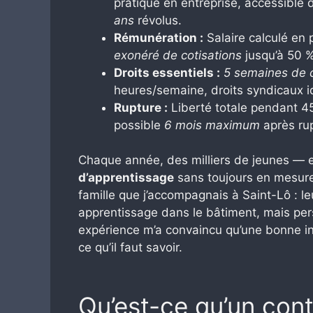
pratique en entreprise, accessible
ans
révolus.
Rémunération :
Salaire calculé en 
exonéré de cotisations
jusqu’à 50 
Droits essentiels :
5 semaines de 
heures/semaine, droits syndicaux i
Rupture :
Liberté totale pendant 45
possible
6 mois maximum
après ru
Chaque année, des milliers de jeunes — 
d’apprentissage
sans toujours en mesurer
famille que j’accompagnais à Saint-Lô : leu
apprentissage dans le bâtiment, mais pe
expérience m’a convaincu qu’une bonne inf
ce qu’il faut savoir.
Qu’est-ce qu’un cont