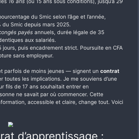
 dès
16 ans
(ou 15 ans sous conditions), jusqu’à
29
pourcentage du Smic selon l’âge et l’année,
% du Smic depuis mars 2025.
congés payés
annuels, durée légale de 35
dentiques aux salariés.
 jours, puis encadrement strict. Poursuite en CFA
pture sans employeur.
et parfois de moins jeunes — signent un
contrat
 toutes les implications. Je me souviens d’une
r fils de 17 ans souhaitait entrer en
rsonne ne savait par où commencer. Cette
ormation, accessible et claire, change tout. Voici
rat d’apprentissage :