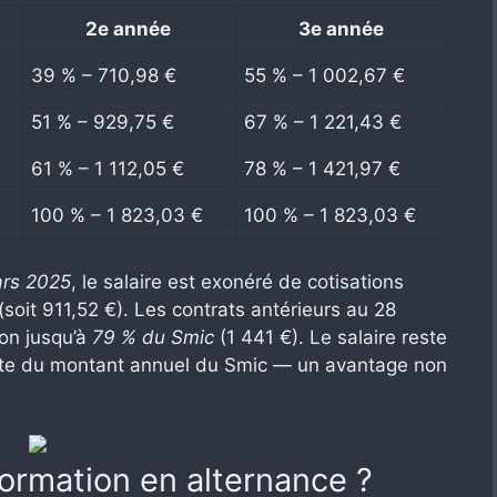
2e année
3e année
39 % – 710,98 €
55 % – 1 002,67 €
51 % – 929,75 €
67 % – 1 221,43 €
61 % – 1 112,05 €
78 % – 1 421,97 €
100 % – 1 823,03 €
100 % – 1 823,03 €
ars 2025
, le salaire est exonéré de cotisations
(soit 911,52 €). Les contrats antérieurs au 28
ion jusqu’à
79 % du Smic
(1 441 €). Le salaire reste
mite du montant annuel du Smic — un avantage non
ormation en alternance ?