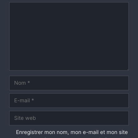
Commentaire
Nom
E-
mail
Site
web
Enregistrer mon nom, mon e-mail et mon site