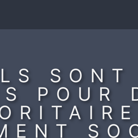
LS SONT
ES POUR 
ORITAIR
MENT SOC