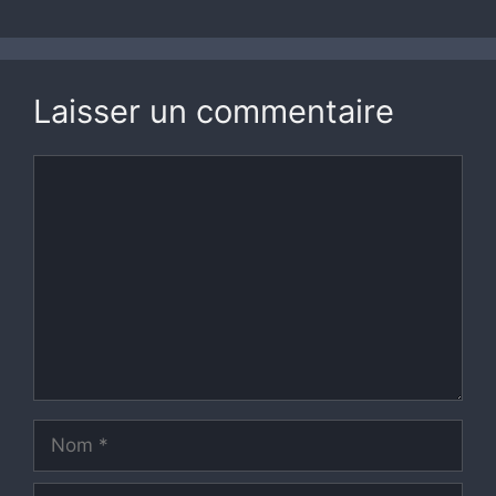
Laisser un commentaire
Commentaire
Nom
E-