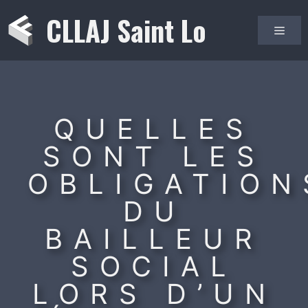
Aller
CLLAJ Saint Lo
au
Men
contenu
QUELLES
SONT LES
OBLIGATION
DU
BAILLEUR
SOCIAL
LORS D’UN