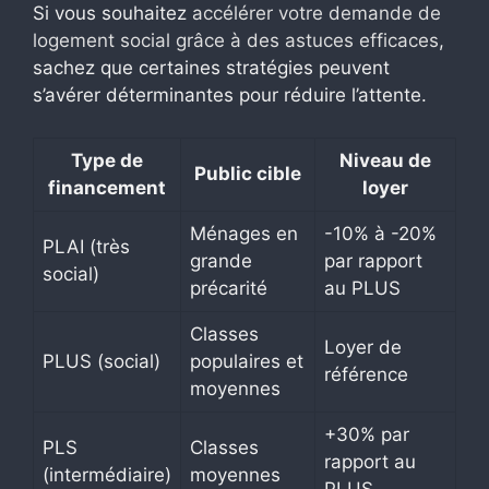
Si vous souhaitez
accélérer votre demande de
logement social grâce à des astuces efficaces
,
sachez que certaines stratégies peuvent
s’avérer déterminantes pour réduire l’attente.
Type de
Niveau de
Public cible
financement
loyer
Ménages en
-10% à -20%
PLAI (très
grande
par rapport
social)
précarité
au PLUS
Classes
Loyer de
PLUS (social)
populaires et
référence
moyennes
+30% par
PLS
Classes
rapport au
(intermédiaire)
moyennes
PLUS