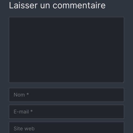
Laisser un commentaire
Commentaire
Nom
E-
mail
Site
web