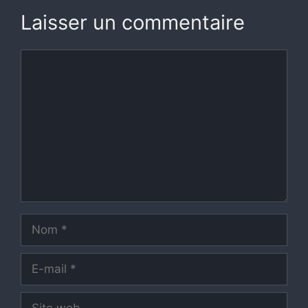
Laisser un commentaire
Commentaire
Nom
E-
mail
Site