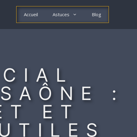
Accueil
Astuces
Blog
CIAL
 SAÔNE :
ET ET
UTILES