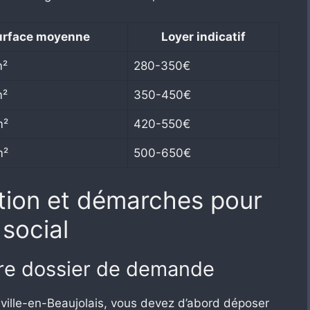
urface moyenne
Loyer indicatif
m²
280-350€
m²
350-450€
m²
420-550€
m²
500-650€
ution et démarches pour
social
re dossier de demande
eville-en-Beaujolais, vous devez d’abord déposer