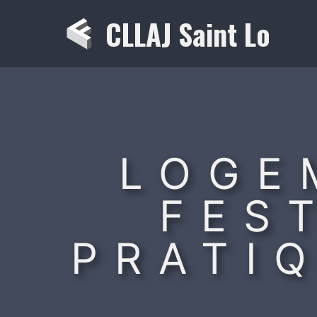
Aller
CLLAJ Saint Lo
au
contenu
LOGE
FES
PRATI