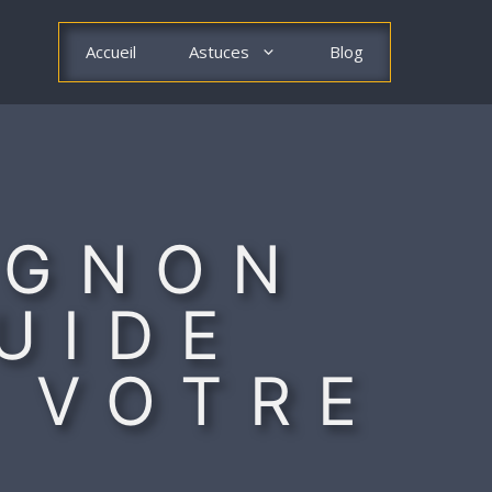
Accueil
Astuces
Blog
IGNON
UIDE
 VOTRE