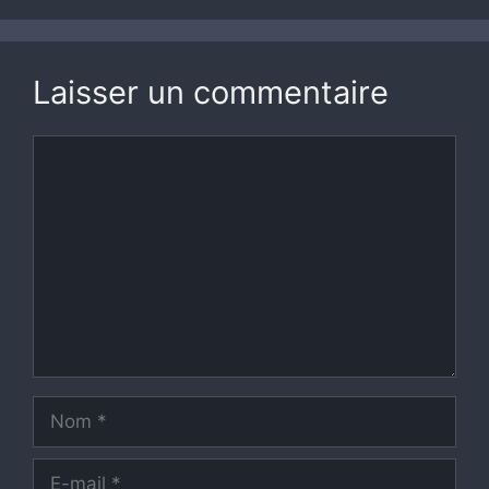
Laisser un commentaire
Commentaire
Nom
E-