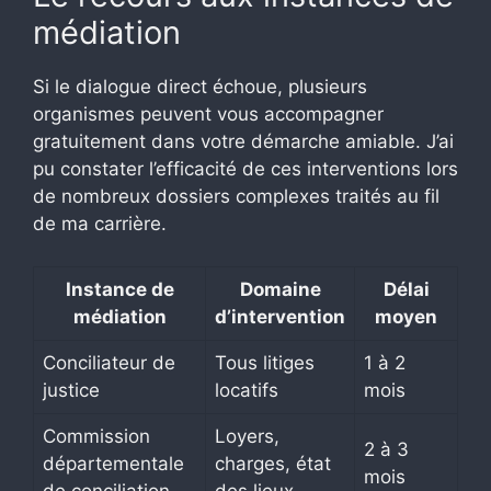
médiation
Si le dialogue direct échoue, plusieurs
organismes peuvent vous accompagner
gratuitement dans votre démarche amiable. J’ai
pu constater l’efficacité de ces interventions lors
de nombreux dossiers complexes traités au fil
de ma carrière.
Instance de
Domaine
Délai
médiation
d’intervention
moyen
Conciliateur de
Tous litiges
1 à 2
justice
locatifs
mois
Commission
Loyers,
2 à 3
départementale
charges, état
mois
de conciliation
des lieux