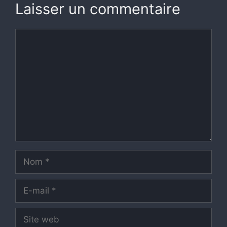
Laisser un commentaire
Commentaire
Nom
E-
mail
Site
web