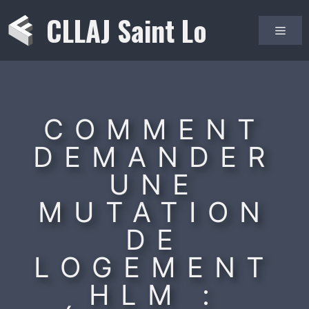
Aller
CLLAJ Saint Lo
au
Men
contenu
COMMENT
DEMANDER
UNE
MUTATION
DE
LOGEMENT
HLM :