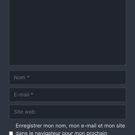
Commentaire
Nom
E-
mail
Site
web
Enregistrer mon nom, mon e-mail et mon site
dans le navigateur pour mon prochain