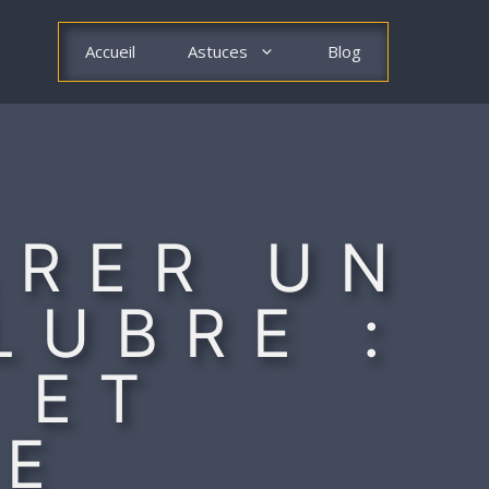
Accueil
Astuces
Blog
RER UN
LUBRE :
 ET
RE