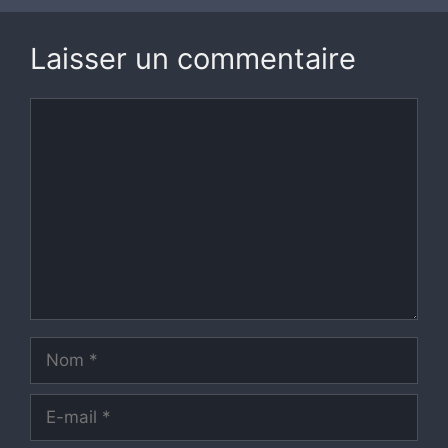
Laisser un commentaire
Commentaire
Nom
E-
mail