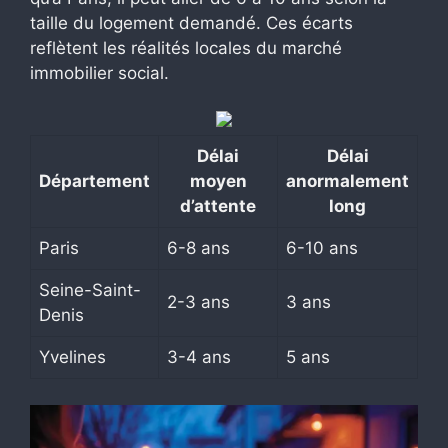
taille du logement demandé. Ces écarts
reflètent les réalités locales du marché
immobilier social.
Délai
Délai
Département
moyen
anormalement
d’attente
long
Paris
6-8 ans
6-10 ans
Seine-Saint-
2-3 ans
3 ans
Denis
Yvelines
3-4 ans
5 ans