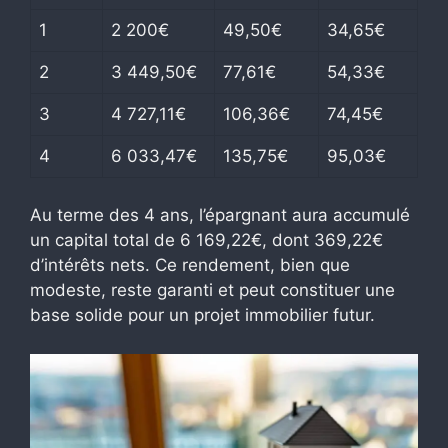
1
2 200€
49,50€
34,65€
2
3 449,50€
77,61€
54,33€
3
4 727,11€
106,36€
74,45€
4
6 033,47€
135,75€
95,03€
Au terme des 4 ans, l’épargnant aura accumulé
un capital total de 6 169,22€, dont 369,22€
d’intérêts nets. Ce rendement, bien que
modeste, reste garanti et peut constituer une
base solide pour un projet immobilier futur.