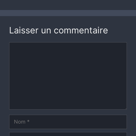
Laisser un commentaire
Commentaire
Nom
E-