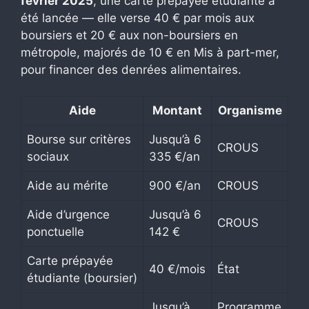
février 2025
, une carte prépayée étudiante a
été lancée — elle verse 40 € par mois aux
boursiers et 20 € aux non-boursiers en
métropole, majorés de 10 € en Mis à part-mer,
pour financer des denrées alimentaires.
Aide
Montant
Organisme
Bourse sur critères
Jusqu’à 6
CROUS
sociaux
335 €/an
Aide au mérite
900 €/an
CROUS
Aide d’urgence
Jusqu’à 6
CROUS
ponctuelle
142 €
Carte prépayée
40 €/mois
État
étudiante (boursier)
Jusqu’à
Programme