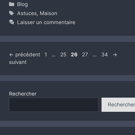
Catégories
Blog
Étiquettes
Astuces
,
Maison
Laisser un commentaire
Page
Page
Page
Page
Page
←
précédent
1
…
25
26
27
…
34
→
suivant
Rechercher
Recherche